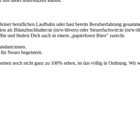
 uns dabei unterstützen kannst.
einer beruflichen Laufbahn oder hast bereits Berufserfahrung gesammel
ion als Bilanzbuchhalter:in (m/w/divers) oder Steuerfachwirt:in (m/w/di
n und findest Dich auch in einem „papierlosen Büro“ zurecht.
andant:innen.
 für Neues begeistern.
hemen noch nicht ganz zu 100% sehen, ist das völlig in Ordnung. Wir w