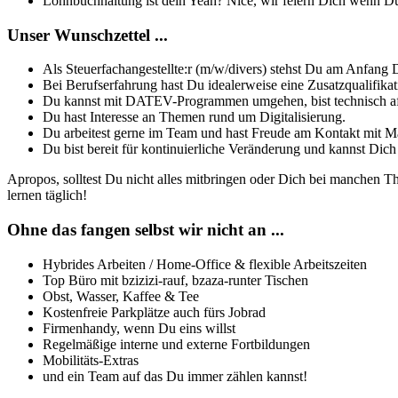
Lohnbuchhaltung ist dein Yeah? Nice, wir feiern Dich wenn Du
Unser Wunschzettel ...
Als Steuerfachangestellte:r (m/w/divers) stehst Du am Anfang D
Bei Berufserfahrung hast Du idealerweise eine Zusatzqualifikat
Du kannst mit DATEV-Programmen umgehen, bist technisch affi
Du hast Interesse an Themen rund um Digitalisierung.
Du arbeitest gerne im Team und hast Freude am Kontakt mit M
Du bist bereit für kontinuierliche Veränderung und kannst Dich
Apropos, solltest Du nicht alles mitbringen oder Dich bei manchen T
lernen täglich!
Ohne das fangen selbst wir nicht an ...
Hybrides Arbeiten / Home-Office & flexible Arbeitszeiten
Top Büro mit bzizizi-rauf, bzaza-runter Tischen
Obst, Wasser, Kaffee & Tee
Kostenfreie Parkplätze auch fürs Jobrad
Firmenhandy, wenn Du eins willst
Regelmäßige interne und externe Fortbildungen
Mobilitäts-Extras
und ein Team auf das Du immer zählen kannst!